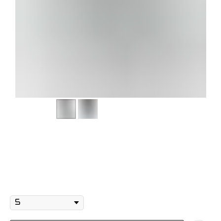
Утеплённые джоггеры "Лейзи"
чёрный
3 350
р.
4 190
р.
Размер