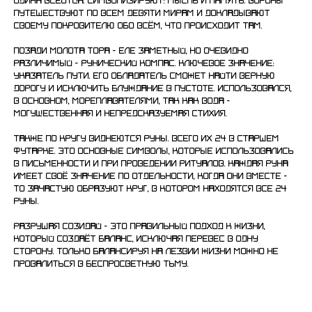
Одина Всеотца. Символизируют: мысль и память. Вороны
путешествуют по всем девяти мирам и докладывают
своему покровителю обо всём, что происходит там.
Позади молота Тора - еле заметный, но очевидно
различимый - рунический компас. Ключевое значение:
указатель пути. Его обладатель сможет найти верную
дорогу и исключить блуждание в пустоте. Использовался,
в основном, мореплавателями, так как вода -
могущественная и непредсказуемая стихия.
Также по кругу виднеются руны. Всего их 24 в старшем
Футарке. Это основные символы, которые использовались
в письменности и при проведении ритуалов. Каждая руна
имеет своё значение по отдельности, когда они вместе -
то зачастую образуют круг, в котором находятся все 24
руны.
Разрушая созидай - это правильный подход к жизни,
который создаёт баланс, исключая перевес в одну
сторону. Только балансируя на лезвии жизни можно не
провалиться в беспросветную тьму.