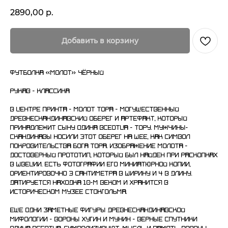
2890,00
р.
Добавить в корзину
Футболка «Молот» чёрный
Рукав - классика
В центре принта - молот Тора - могущественный
древнескандинавский оберег и артефакт, который
принадлежит сыну Одина Всеотца - Тору. Мужчины-
скандинавы носили этот оберег на шее, как символ
покровительства бога Тора. Изображение молота -
достоверный прототип, который был найден при раскопках
в Швеции. Есть фотографии его миниатюрной копии,
ориентировочно 3 сантиметра в ширину и 4 в длину.
Датируется находка 10-м веком и хранится в
историческом музее Стокгольма.
Еще одни заметные фигуры древнескандинавской
мифологии - вороны Хугин и Мунин - верные спутники