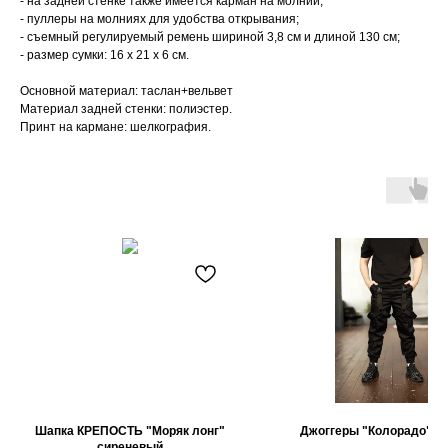
- на задней стенке также имеется карман на молнии;
- пуллеры на молниях для удобства открывания;
- съемный регулируемый ремень шириной 3,8 см и длиной 130 см;
- размер сумки: 16 х 21 х 6 см.
Основной материал: таслан+вельвет
Материал задней стенки: полиэстер.
Принт на кармане: шелкография.
Шапка КРЕПОСТЬ "Моряк лонг"
Джоггеры "Колорадо" ч
сиреневый