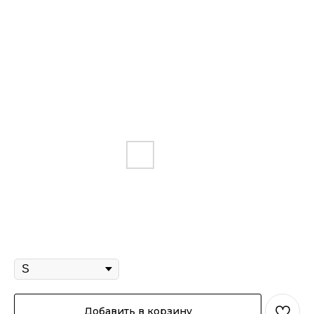
Футболка "Гранд делюкс" чёрный
3 290
р.
Размер
Добавить в корзину