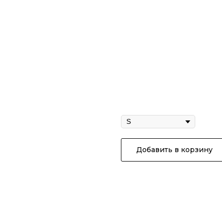
Футболка «Техн
2 500
р.
Размер
Добавить в корзину
Футболка «Техно» фосфор
Цвет: белый
Крой: классика, свободный.