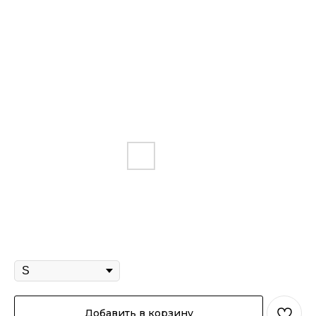
Футболка "Гранд делюкс" белый
3 290
р.
Размер
Добавить в корзину