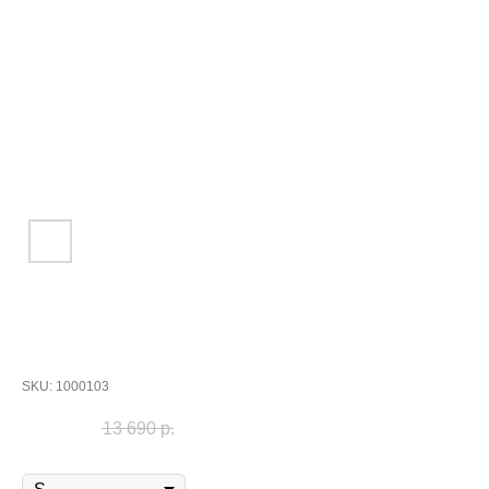
Куртка "ССН2" белыми стропами
SKU:
1000103
11 690
р.
13 690
р.
Размер