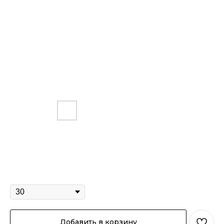
Джинсы КУЛЬТУРА "Багги" чёрный
4 890
р.
Размер
Добавить в корзину