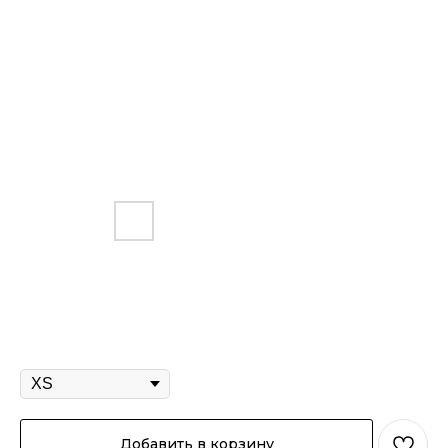
Джоггеры "Каспер" олива
3 800
р.
/
1 pc
Размер
Добавить в корзину