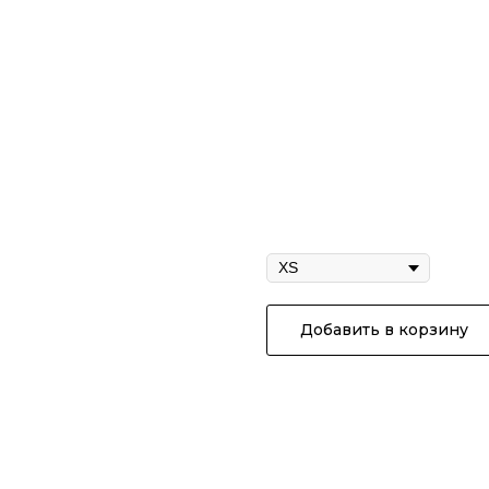
Джоггеры "Форс
4 290
р.
/
1 pc
Размер
Добавить в корзину
Джоггеры "Форс-2" олива
Джоггеры - имеют утяжки ш
,дополнительный карман дл