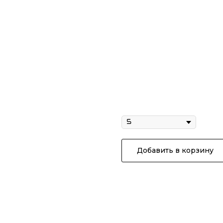
Штаны "Шифт" 
4 690
р.
/
1 pc
Размер
Добавить в корзину
Штаны "Шифт" хаки
-Функциональные штаны из 
-Крайне износостойкая тка