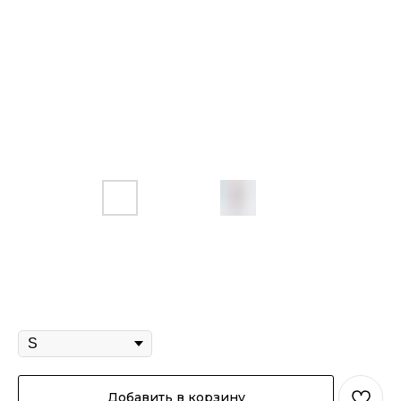
Чиносы "Классик вельвет" молочный
4 190
р.
Размер
Добавить в корзину