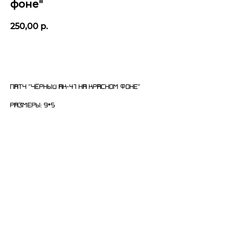
фоне"
250,00
р.
Добавить в корзину
Патч "Чёрный Ак-47 на красном фоне"
Размеры: 9*5